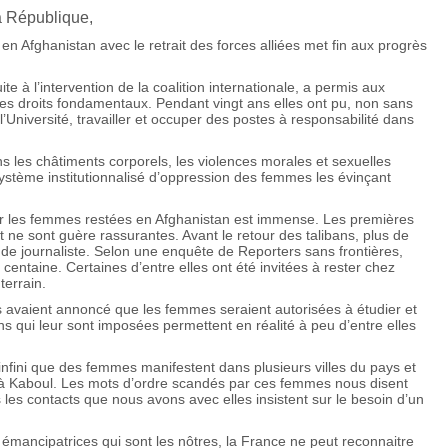
a République,
en Afghanistan avec le retrait des forces alliées met fin aux progrès
.
te à l’intervention de la coalition internationale, a permis aux
s droits fondamentaux. Pendant vingt ans elles ont pu, non sans
 à l’Université, travailler et occuper des postes à responsabilité dans
s les châtiments corporels, les violences morales et sexuelles
ystème institutionnalisé d’oppression des femmes les évinçant
.
ur les femmes restées en Afghanistan est immense. Les premières
 ne sont guère rassurantes. Avant le retour des talibans, plus de
de journaliste. Selon une enquête de Reporters sans frontières,
centaine. Certaines d’entre elles ont été invitées à rester chez
terrain.
ans avaient annoncé que les femmes seraient autorisées à étudier et
ions qui leur sont imposées permettent en réalité à peu d’entre elles
 infini que des femmes manifestent dans plusieurs villes du pays et
 à Kaboul. Les mots d’ordre scandés par ces femmes nous disent
 les contacts que nous avons avec elles insistent sur le besoin d’un
émancipatrices qui sont les nôtres, la France ne peut reconnaitre