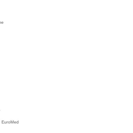
ne
s
te EuroMed