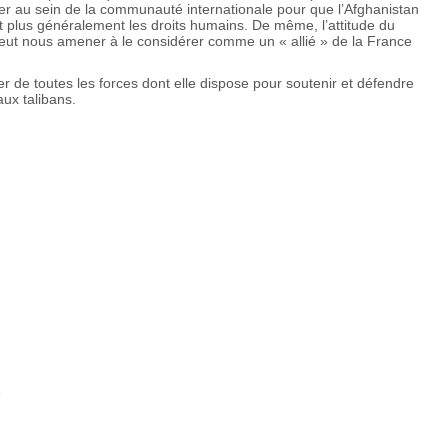
ser au sein de la communauté internationale pour que l’Afghanistan
t plus généralement les droits humains. De même, l’attitude du
eut nous amener à le considérer comme un « allié » de la France
er de toutes les forces dont elle dispose pour soutenir et défendre
 aux talibans.
orge BUFFET
e