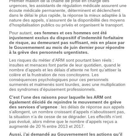
Premier maillon de la chaine de prise en charge des
urgences, les assistants de régulation médicale assurent une
écoute médicale permanente, déterminent et déclenchent
dans le délai le plus rapide, la réponse la mieux adaptée à la
nature des appels, s’assurent de la disponibilité des moyens
d’hospitalisation publics ou privés et organisent le transport.
Pour autant,
ces femmes et ces hommes ont été
injustement exclus du dispositif d’indemnité forfaitaire
de risque, au demeurant pas suffisant, mis en place par
le Gouvernement au mois de juin dernier pour répondre
à la grève des personnels urgentistes.
Les risques du métier d’ARM sont pourtant bien réels :
insultes et menaces font partie de leur quotidien, quand le
nombre d’appels et les délais d’attente ne font qu’attiser la
colère et la frustration de nos concitoyens. Les
conséquences psychologiques pour ces personnels
surmenés et malmenés sont lourdes, avec une multiplication
des syndromes d’épuisement professionnels.
C’est l’une des raisons pour laquelle les ARM ont
également décidé de rejoindre le mouvement de grève
des services d’urgence
: les délais de réponse aux appels
s’allongent, un nombre croissant d’appels n’aboutissent pas,
la situation n’a de cesse de se dégrader. Les effectifs n’ont
pas évolué, alors même que le nombre d’appels reçus a
augmenté de 20 % entre 2013 et 2017.
Aussi, j’ai demandé au Gouvernement les actions qu’il