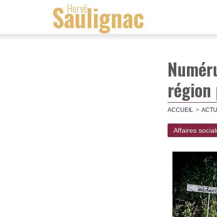
Saulignac
Hervé
Numéru
région 
ACCUEIL
ACTU
Affaires socia