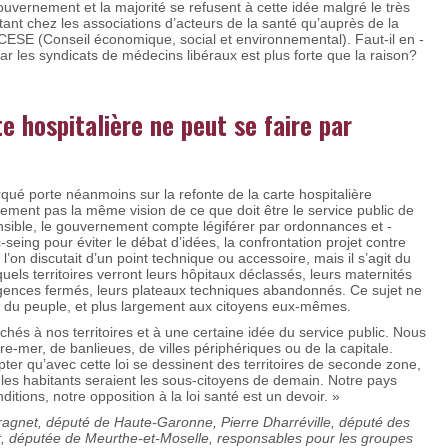
gouvernement et la majorité se refusent à cette idée malgré le très
 tant chez les associations d’acteurs de la santé qu’auprès de la
SE (Conseil économique, social et ­environnemental). Faut-il en ­
r les syndicats de médecins libéraux est plus forte que la raison?
te hospitalière ne peut se faire par
rqué porte néanmoins sur la ­refonte de la carte hospitalière
ement pas la même vision de ce que doit être le service public de
sensible, le gouvernement compte légiférer par ordonnances et ­
ing pour éviter le débat d’idées, la confrontation projet contre
 l’on ­discutait d’un point technique ou accessoire, mais il s’agit du
 quels territoires verront leurs hôpitaux déclassés, leurs maternités
gences fermés, leurs plateaux techniques abandonnés. Ce sujet ne
 du peuple, et plus largement aux citoyens eux-mêmes.
és à nos territoires et à une certaine idée du service public. Nous
-mer, de banlieues, de villes périphériques ou de la capitale.
er qu’avec cette loi se dessinent des territoires de seconde zone,
les habitants seraient les sous-citoyens de demain. Notre pays
itions, notre opposition à la loi santé est un devoir. »
ragnet, député de Haute-Garonne, Pierre Dharréville, député des
, députée de Meurthe-et-Moselle, responsables pour les groupes