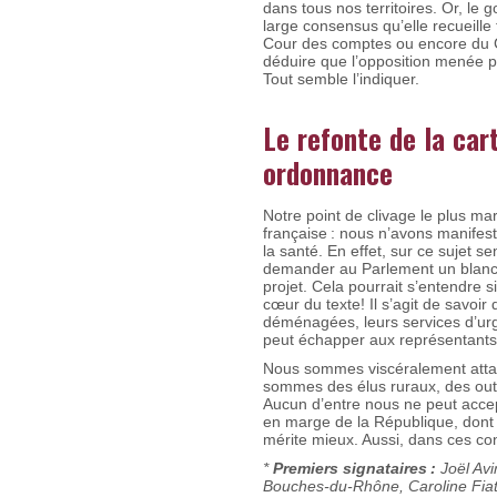
dans tous nos territoires. Or, le 
large consensus qu’elle recueille
Cour des comptes ou encore du CE
déduire que l’opposition menée pa
Tout semble l’indiquer.
Le refonte de la car
ordonnance
Notre point de clivage le plus ma
française : nous n’avons manifest
la santé. En effet, sur ce sujet 
demander au Parlement un blanc-se
projet. Cela pourrait s’entendre si
cœur du texte! Il s’agit de savoir
déménagées, leurs services d’ur
peut échapper aux représentants
Nous sommes viscéralement attach
sommes des élus ruraux, des outre
Aucun d’entre nous ne peut accept
en marge de la République, dont 
mérite mieux. Aussi, dans ces cond
*
Premiers signataires :
Joël Avi
Bouches-du-Rhône, Caroline Fiat