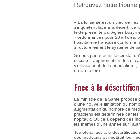
Retrouvez notre tribune
« La loi santé est un pied de nez 
s’inquiètent face à la désertific
texte présenté par Agnès Buzyn en
7 ordonnances pour 23 articles, p
hospitalière française conformém
structurellement le système de sa
Si nous partageons le constat qu’
société – augmentation des maladi
vieillissement de la population 
en la matière.
Face à la désertific
La ministre de la Santé propose 
d’une nouvelle limitation du nom
augmentation du nombre de médeci
praticiens est déterminée par les 
hôpitaux. Or, cela dépend des mo
les mêmes d’une année sur l’aut
Toutefois, face à la désertificati
des médecins permettrait leur mei