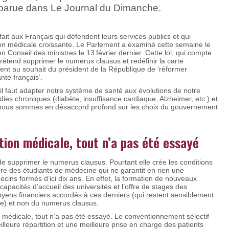
 parue dans Le Journal du Dimanche.
fait aux Français qui défendent leurs services publics et qui
ation médicale croissante. Le Parlement a examiné cette semaine le
 Conseil des ministres le 13 février dernier. Cette loi, qui compte
rétend supprimer le numerus clausus et redéfinir la carte
ent au souhait du président de la République de ‘réformer
nté français’.
il faut adapter notre système de santé aux évolutions de notre
es chroniques (diabète, insuffisance cardiaque, Alzheimer, etc.) et
-, nous sommes en désaccord profond sur les choix du gouvernement
ation médicale, tout n’a pas été essayé
de supprimer le numerus clausus. Pourtant elle crée les conditions
bre des étudiants de médecine qui ne garantit en rien une
ns formés d’ici dix ans. En effet, la formation de nouveaux
capacités d’accueil des universités et l’offre de stages des
yens financiers accordés à ces derniers (qui restent sensiblement
re) et non du numerus clausus.
on médicale, tout n’a pas été essayé. Le conventionnement ­sélectif
lleure répartition et une meilleure prise en charge des ­patients