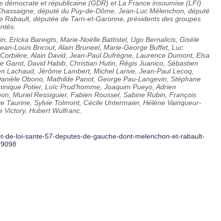
he démocrate et républicaine (GDR) et La France insoumise (LFI)
dré Chassaigne, député du Puy-de-Dôme, Jean-Luc Mélenchon, député
e Rabault, députée de Tarn-et-Garonne, présidents des groupes
entés.
n, Ericka Bareigts, Marie-Noëlle Battistel, Ugo Bernalicis, Gisèle
Jean-Louis Bricout, Alain Bruneel, Marie-George Buffet, Luc
 Corbière, Alain David, Jean-Paul Dufrègne, Laurence Dumont, Elsa
me Garot, David Habib, Christian Hutin, Régis Juanico, Sébastien
ien Lachaud, Jérôme Lambert, Michel Larive, Jean-Paul Lecoq,
Danièle Obono, Mathilde Panot, George Pau-Langevin, Stéphane
minique Potier, Loïc Prud’homme, Joaquim Pueyo, Adrien
, Muriel Ressiguier, Fabien Roussel, Sabine Rubin, François
te Taurine, Sylvie Tolmont, Cécile Untermaier, Hélène Vainqueur-
e Victory, Hubert Wulfranc.
rojet-de-loi-sante-57-deputes-de-gauche-dont-melenchon-et-rabault-
79098