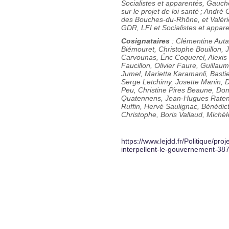
Socialistes et apparentés, Gauc
sur le projet de loi santé ; An
des Bouches-du-Rhône, et Valéri
GDR, LFI et Socialistes et appar
Cosignataires
: Clémentine Autai
Biémouret, Christophe Bouillon, 
Carvounas, Éric Coquerel, Alexis
Faucillon, Olivier Faure, Guillau
Jumel, Marietta Karamanli, Bast
Serge Letchimy, Josette Manin, 
Peu, Christine Pires Beaune, Do
Quatennens, Jean-Hugues Ratenon
Ruffin, Hervé Saulignac, Bénédic
Christophe, Boris Vallaud, Michèl
https://www.lejdd.fr/Politique/p
interpellent-le-gouvernement-38