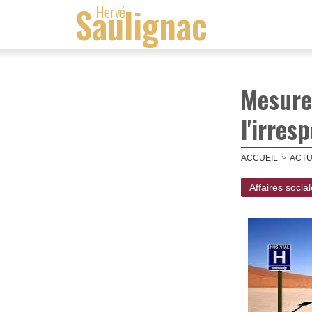
Saulignac
Hervé
Mesures
l'irre
ACCUEIL
ACTU
Affaires socia