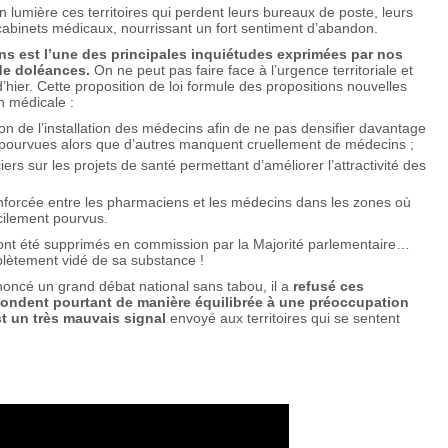
n lumière ces territoires qui perdent leurs bureaux de poste, leurs
s cabinets médicaux, nourrissant un fort sentiment d’abandon.
ns est l’une des principales inquiétudes exprimées par nos
de doléances.
On ne peut pas faire face à l’urgence territoriale et
’hier. Cette proposition de loi formule des propositions nouvelles
on médicale :
tion de l’installation des médecins afin de ne pas densifier davantage
pourvues alors que d’autres manquent cruellement de médecins ;
ers sur les projets de santé permettant d’améliorer l’attractivité des
nforcée entre les pharmaciens et les médecins dans les zones où
icilement pourvus.
5 ont été supprimés en commission par la Majorité parlementaire…
mplètement vidé de sa substance !
oncé un grand débat national sans tabou, il a
refusé ces
pondent pourtant de manière équilibrée à une préoccupation
t un très mauvais signal
envoyé aux territoires qui se sentent