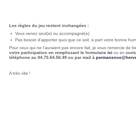
Les règles du jeu restent inchangées :
Vous venez seul(e) ou accompagné(e)
Pas besoin d’apporter quoi que ce soit, à part votre bonne hum
Pour ceux qui ne l’auraient pas encore fait, je vous remercie de b
votre participation en remplissant le formulaire
ici
ou en
cont
téléphone au 04.75.64.56.49 ou par mail à
permanence@herves
A très vite !