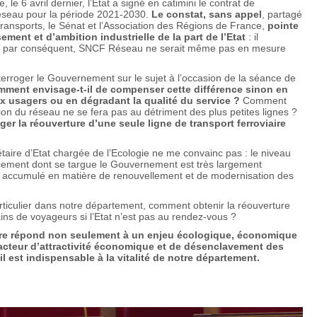
le 6 avril dernier, l’Etat a signé en catimini le contrat de
éseau pour la période 2021-2030.
Le constat, sans appel
, partagé
Transports, le Sénat et l’Association des Régions de France,
pointe
ment et d’ambition industrielle de la part de l’Etat
: il
et, par conséquent, SNCF Réseau ne serait même pas en mesure
nterroger le Gouvernement sur le sujet à l’occasion de la séance de
mment envisage-t-il de compenser cette différence sinon en
ux usagers ou en dégradant la qualité du service ?
Comment
ion du réseau ne se fera pas au détriment des plus petites lignes ?
ger la réouverture d’une seule ligne de transport ferroviaire
taire d’Etat chargée de l’Ecologie ne me convainc pas : le niveau
ncement dont se targue le Gouvernement est très largement
rd accumulé en matière de renouvellement et de modernisation des
articulier dans notre département, comment obtenir la réouverture
ains de voyageurs si l’Etat n’est pas au rendez-vous ?
ire répond non seulement à un enjeu écologique, économique
n facteur d’attractivité économique et de désenclavement des
e, il est indispensable à la vitalité de notre département.