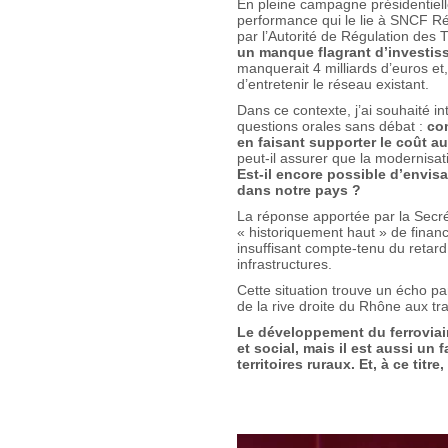
En pleine campagne présidentielle, 
performance qui le lie à SNCF R
par l’Autorité de Régulation des 
un manque flagrant d’investisse
manquerait 4 milliards d’euros 
d’entretenir le réseau existant.
Dans ce contexte, j’ai souhaité i
questions orales sans débat :
co
en faisant supporter le coût a
peut-il assurer que la modernisat
Est-il encore possible d’envisa
dans notre pays ?
La réponse apportée par la Secré
« historiquement haut » de fina
insuffisant compte-tenu du reta
infrastructures.
Cette situation trouve un écho p
de la rive droite du Rhône aux tr
Le développement du ferrovia
et social, mais il est aussi u
territoires ruraux. Et, à ce titr
Lecteur