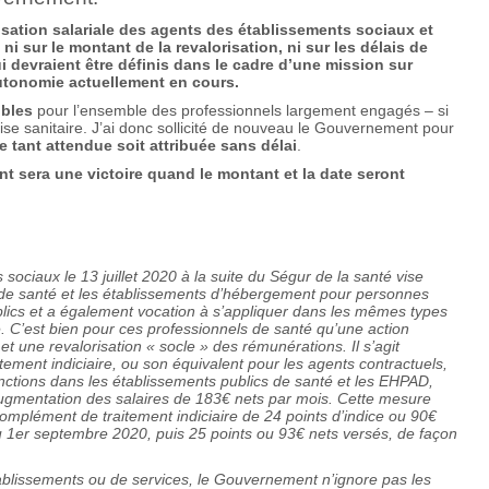
risation salariale des agents des établissements sociaux et
ni sur le montant de la revalorisation, ni sur les délais de
 devraient être définis dans le cadre d’une mission sur
’autonomie actuellement en cours.
ibles
pour l’ensemble des professionnels largement engagés – si
ise sanitaire. J’ai donc sollicité de nouveau le Gouvernement pour
le tant attendue soit attribuée sans délai
.
sera une victoire quand le montant et la date seront
 sociaux le 13 juillet 2020 à la suite du Ségur de la santé vise
 de santé et les établissements d’hébergement pour personnes
cs et a également vocation à s’appliquer dans les mêmes types
. C’est bien pour ces professionnels de santé qu’une action
et une revalorisation « socle » des rémunérations. Il s’agit
tement indiciaire, ou son équivalent pour les agents contractuels,
onctions dans les établissements publics de santé et les EHPAD,
augmentation des salaires de 183€ nets par mois. Cette mesure
omplément de traitement indiciaire de 24 points d’indice ou 90€
u 1er septembre 2020, puis 25 points ou 93€ nets versés, de façon
ablissements ou de services, le Gouvernement n’ignore pas les